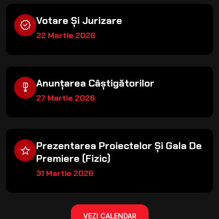
Votare Și Jurizare
verified
22 Martie 2026
Anunțarea Câștigătorilor
military_tech
27 Martie 2026
Prezentarea Proiectelor Și Gala De
grade
Premiere (fizic)
31 Martie 2026
VEZI CALENDAR