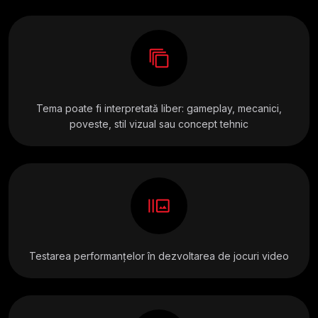
auto_awesome_motion
Tema poate fi interpretată liber: gameplay, mecanici,
poveste, stil vizual sau concept tehnic
burst_mode
Testarea performanțelor în dezvoltarea de jocuri video