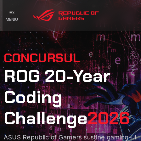
menu_open
MENIU
CONCURSUL
ROG 20-Year
Coding
Challenge
2026
ASUS Republic of Gamers susține gaming-ul